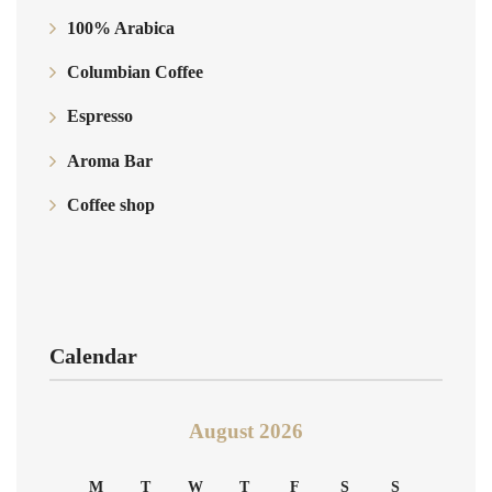
100% Arabica
Columbian Coffee
Espresso
Aroma Bar
Coffee shop
Calendar
August 2026
M
T
W
T
F
S
S