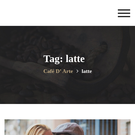
Toggl
navig
Tag: latte
Café D’ Arte
latte